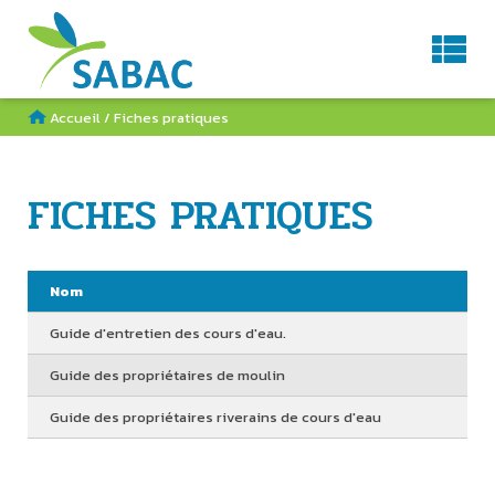
Service d'Aménagement du BAssin de la Charente
AGENDA
CONTACT
RECHERCHE
Accueil
/
Fiches pratiques
FICHES PRATIQUES
Nom
Guide d'entretien des cours d'eau.
Guide des propriétaires de moulin
Guide des propriétaires riverains de cours d'eau