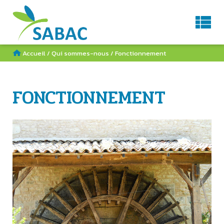
Service d'Aménagement du BAssin de la Charente
AGENDA
CONTACT
RECHERCHE
Accueil
/
Qui sommes-nous
/
Fonctionnement
FONCTIONNEMENT