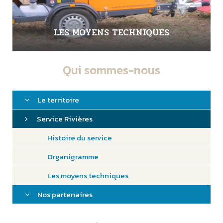
LES MOYENS TECHNIQUES
Qui sommes-nous
Le territoire
Service Rivières
Histoire du service
Organigramme
Les moyens techniques
Nos partenaires