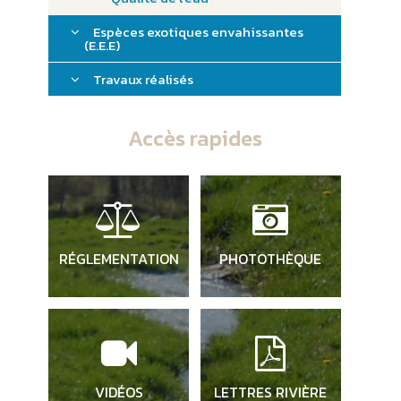
Espèces exotiques envahissantes
(E.E.E)
Travaux réalisés
Accès rapides
RÉGLEMENTATION
PHOTOTHÈQUE
VIDÉOS
LETTRES RIVIÈRE