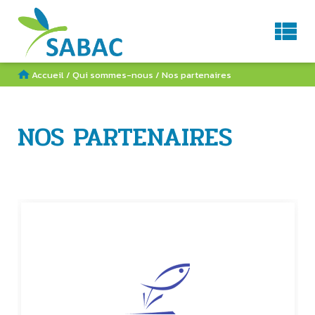
Service d'Aménagement du BAssin de la Charente
AGENDA
CONTACT
RECHERCHE
Accueil
/
Qui sommes-nous
/
Nos partenaires
NOS PARTENAIRES