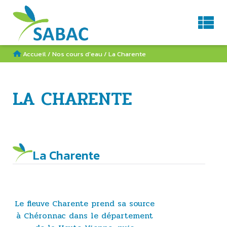
Service d'Aménagement du BAssin de la Charente
AGENDA
CONTACT
RECHERCHE
Accueil
/
Nos cours d'eau
/
La Charente
LA CHARENTE
La Charente
Le fleuve Charente prend sa source
à Chéronnac dans le département