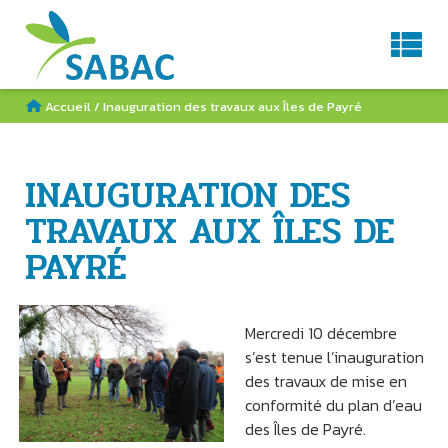
Service d'Aménagement du BAssin de la Charente
AGENDA
CONTACT
RECHERCHE
Accueil
/
Inauguration des travaux aux Îles de Payré
INAUGURATION DES
TRAVAUX AUX ÎLES DE
PAYRÉ
Mercredi 10 décembre
s’est tenue l’inauguration
des travaux de mise en
conformité du plan d’eau
des Îles de Payré.