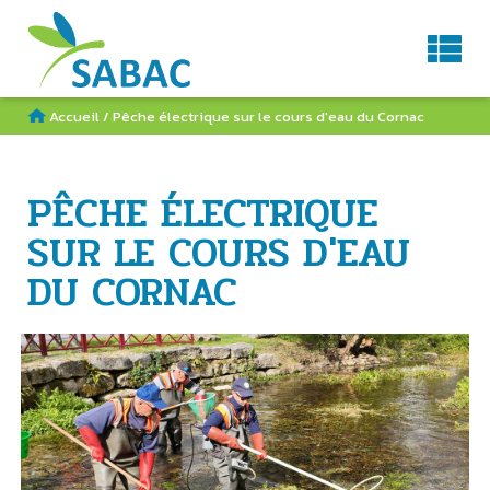
Service d'Aménagement du BAssin de la Charente
AGENDA
CONTACT
RECHERCHE
Accueil
/
Pêche électrique sur le cours d'eau du Cornac
PÊCHE ÉLECTRIQUE
SUR LE COURS D'EAU
DU CORNAC