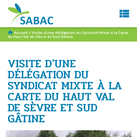
Service d'Aménagement du BAssin de la Charente
AGENDA
CONTACT
RECHERCHE
Accueil
/
Visite d'une délégation du Syndicat Mixte à la Carte
du Haut Val de Sèvre et Sud Gâtine
VISITE D'UNE
DÉLÉGATION DU
SYNDICAT MIXTE À LA
CARTE DU HAUT VAL
DE SÈVRE ET SUD
GÂTINE