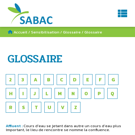
Service d'Aménagement du BAssin de la Charente
AGENDA
CONTACT
RECHERCHE
Accueil
/
Sensibilisation
/
Glossaire
/
Glossaire
GLOSSAIRE
2
3
A
B
C
D
E
F
G
H
I
J
L
M
N
O
P
Q
R
S
T
U
V
Z
Affluent :
Cours d'eau se jetant dans autre un cours d’eau plus
important, le lieu de rencontre se nomme la confluence.