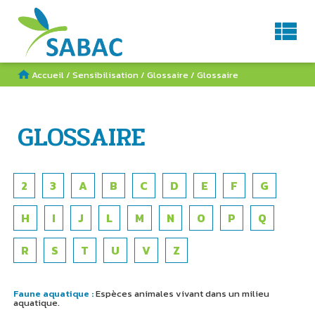
Service d'Aménagement du BAssin de la Charente
AGENDA
CONTACT
RECHERCHE
Accueil
/
Sensibilisation
/
Glossaire
/
Glossaire
GLOSSAIRE
2
3
A
B
C
D
E
F
G
H
I
J
L
M
N
O
P
Q
R
S
T
U
V
Z
Faune aquatique :
Espèces animales vivant dans un milieu
aquatique.