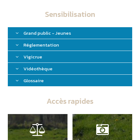
Sensibilisation
Grand public - Jeunes
Réglementation
Vigicrue
Vidéothèque
Glossaire
Accès rapides