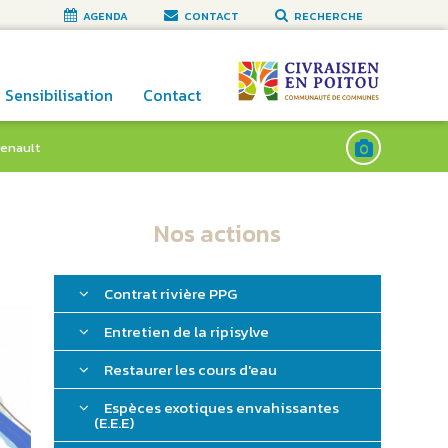
AGENDA
CONTACT
RECHERCHE
Sensibilisation
Contact
enault
Nos actions
Contrat rivière PPG
Entretien de la ripisylve
Restaurer les cours d'eau
Espèces exotiques envahissantes
(E.E.E)