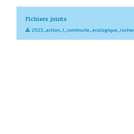
Fichiers joints
2023_action_1_continuite_ecologique_roche